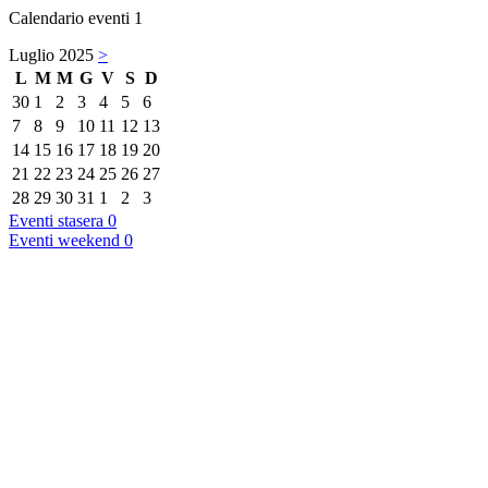
Calendario eventi
1
Luglio 2025
>
L
M
M
G
V
S
D
30
1
2
3
4
5
6
7
8
9
10
11
12
13
14
15
16
17
18
19
20
21
22
23
24
25
26
27
28
29
30
31
1
2
3
Eventi stasera
0
Eventi weekend
0