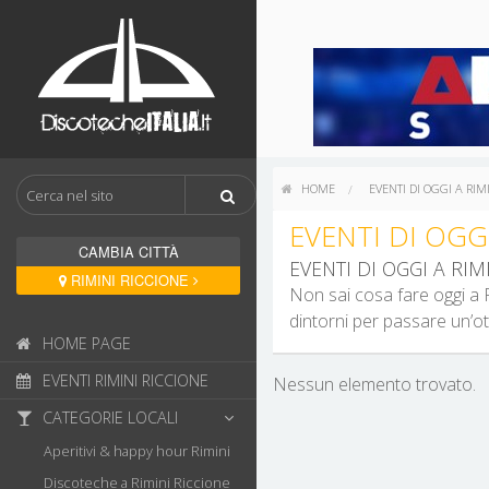
HOME
EVENTI DI OGGI A RIM
EVENTI DI OGG
CAMBIA CITTÀ
EVENTI DI OGGI A RIM
RIMINI RICCIONE
Non sai cosa fare oggi a Ri
dintorni per passare un’o
HOME PAGE
EVENTI RIMINI RICCIONE
Nessun elemento trovato.
CATEGORIE LOCALI
Aperitivi & happy hour Rimini
Discoteche a Rimini Riccione