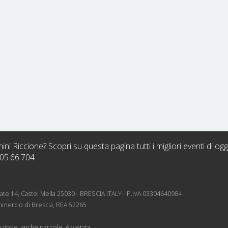
ni Riccione? Scopri su questa pagina tutti i migliori eventi di og
.05.66.704
rnate 14, Castel Mella 25030 - BRESCIA ITALY - P.IVA 03304640984
mmercio di Brescia, REA 52265
zione, anche parziale, è vietata