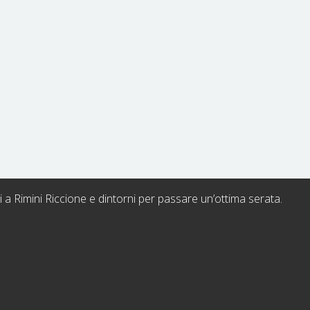
gi a Rimini Riccione e dintorni per passare un’ottima serata.