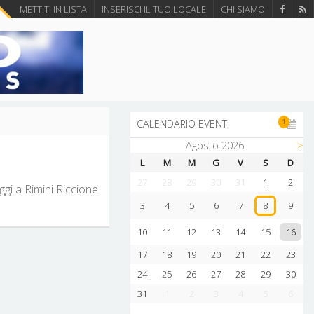
METTITI IN LISTA
INSERISCI IL TUO LOCALE
CHI SIAMO
1
CALENDARIO EVENTI
Agosto 2026
>
L
M
M
G
V
S
D
27
28
29
30
31
1
2
ggi a Rimini Riccione
3
4
5
6
7
9
8
16
10
11
12
13
14
15
17
18
19
20
21
22
23
24
25
26
27
28
29
30
31
1
2
3
4
5
6