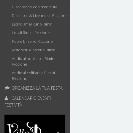
Discoteche con ristorante
Disco bar & Live music Riccione
Latino americano Rimini
Locali Rimini Riccione
Pub e birrerie Riccione
Ristoranti e osterie Rimini
Addio al nubilato a Rimini
Riccione
Addio al celibato a Rimini
Riccione
ORGANIZZA LA TUA FESTA
CALENDARIO EVENTI
FESTIVITÀ