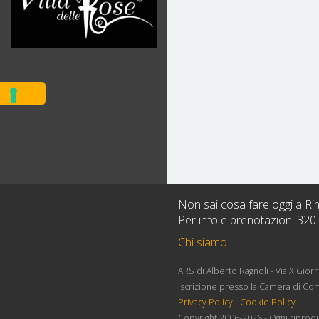
Non sai cosa fare oggi a Rimi
Per info e prenotazioni 320
Chi siamo
ARS di Alberto Ragnoli - Via X Gio
Iscrizione presso la Camera di Co
Privacy Policy
-
Cookie Policy
Copyright 2006-2026 - Ogni riprodu