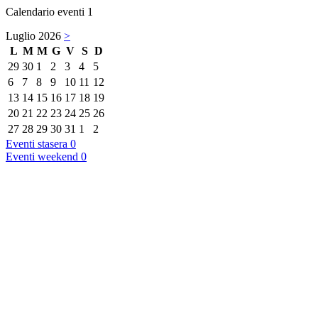
Calendario eventi
1
Luglio 2026
>
L
M
M
G
V
S
D
29
30
1
2
3
4
5
6
7
8
9
10
11
12
13
14
15
16
17
18
19
20
21
22
23
24
25
26
27
28
29
30
31
1
2
Eventi stasera
0
Eventi weekend
0