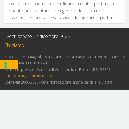
contattare il locale per verificare la reale apertura in
quanto può capitare che i gestori dei locali non ci
avvisino sempre sulle variazioni dei giorni di apertura
Eventi sabato 27 dicembre 2025
Chi siamo
ARS di Alberto Ragnoli - Via X Giornate 14, Castel Mella 25030 - BRESCIA
ITALY - P.IVA 03304640984
Iscrizione presso la Camera di Commercio di Brescia, REA 52265
Privacy Policy
-
Cookie Policy
Copyright 2006-2026 - Ogni riproduzione, anche parziale, è vietata