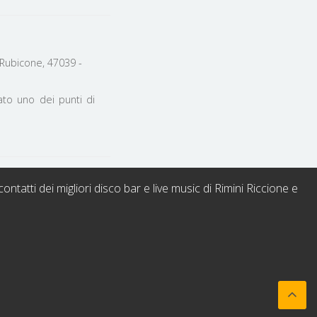
 Rubicone, 47039 -
ato uno dei punti di
contatti dei migliori disco bar e live music di Rimini Riccione e