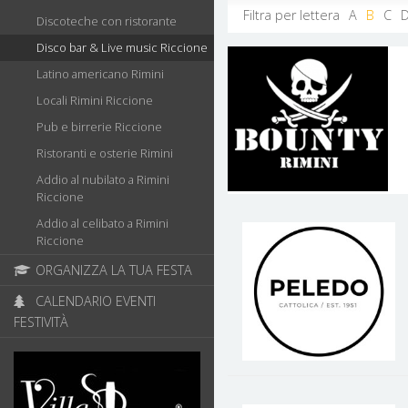
Filtra per lettera
A
B
C
Discoteche con ristorante
Disco bar & Live music Riccione
Latino americano Rimini
Locali Rimini Riccione
Pub e birrerie Riccione
Ristoranti e osterie Rimini
Addio al nubilato a Rimini
Riccione
Addio al celibato a Rimini
Riccione
ORGANIZZA LA TUA FESTA
CALENDARIO EVENTI
FESTIVITÀ