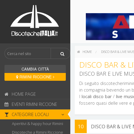
HOME
DISCO BAR & LIVE MUS
DISCO BAR & L
CAMBIA CITTÀ
DISCO BAR E LIVE MUS
RIMINI RICCIONE
Di seguito discotecheriminir
in compagnia bevendo un b
HOME PAGE
I
locali disco bar
/
live musi
fossero quasi delle vere e
EVENTI RIMINI RICCIONE
CATEGORIE LOCALI
Aperitivi & happy hour Rimini
10
DISCO BAR & LIVE
Discoteche a Rimini Riccione