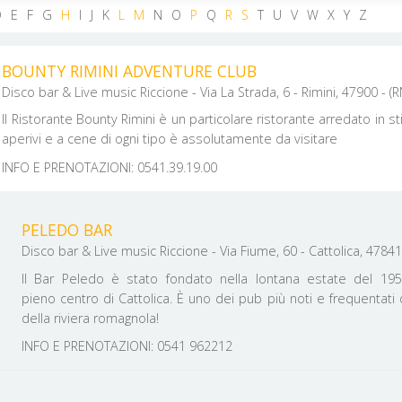
D
E
F
G
H
I
J
K
L
M
N
O
P
Q
R
S
T
U
V
W
X
Y
Z
BOUNTY RIMINI ADVENTURE CLUB
Disco bar & Live music Riccione - Via La Strada, 6 - Rimini, 47900 - (RN
Il Ristorante Bounty Rimini è un particolare ristorante arredato in st
aperivi e a cene di ogni tipo è assolutamente da visitare
INFO E PRENOTAZIONI: 0541.39.19.00
PELEDO BAR
Disco bar & Live music Riccione - Via Fiume, 60 - Cattolica, 47841 -
Il Bar Peledo è stato fondato nella lontana estate del 19
pieno centro di Cattolica. È uno dei pub più noti e frequentati d
della riviera romagnola!
INFO E PRENOTAZIONI: 0541 962212