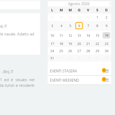
Agosto 2026
>
COMUNI
L
M
M
G
V
S
D
MILANO MARITTIMA
27
28
29
30
31
1
2
RICCIONE
3
4
5
7
8
9
6
), IT
RIMINI
ile navale. Adatto ad
CATTOLICA
16
10
11
12
13
14
15
17
18
19
20
21
22
23
24
25
26
27
28
29
30
31
1
2
3
4
5
6
0
EVENTI STASERA
 (Rn), IT
51 ed è situato nel
0
EVENTI WEEKEND
a turisti e residenti