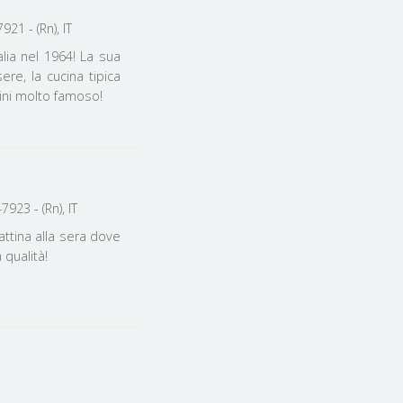
921 - (Rn), IT
alia nel 1964! La sua
ere, la cucina tipica
ini molto famoso!
923 - (Rn), IT
attina alla sera dove
a qualità!