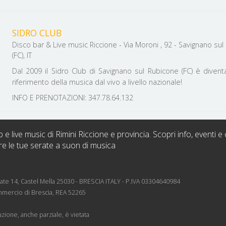
SIDRO CLUB
Disco bar & Live music Riccione - Via Moroni , 92 - Savignano sul
(FC), IT
Dal 2009 il Sidro Club di Savignano sul Rubicone (FC) è divent
riferimento della musica dal vivo a livello nazionale!
INFO E PRENOTAZIONI: 347.78.64.132
b e live music di Rimini Riccione e provincia. Scopri info, eventi e 
re le tue serate a suon di musica
rnate 14, Castel Mella 25030 - BRESCIA ITALY - P.IVA 03304640984
mmercio di Brescia, REA 52265
zione, anche parziale, è vietata