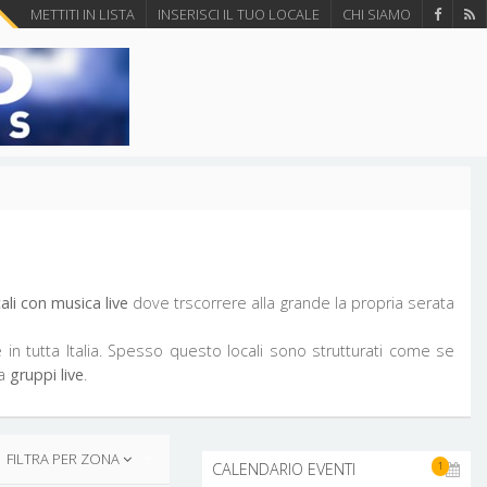
METTITI IN LISTA
INSERISCI IL TUO LOCALE
CHI SIAMO
cali con musica live
dove trscorrere alla grande la propria serata
 in tutta Italia. Spesso questo locali sono strutturati come se
a
gruppi live
.
FILTRA PER ZONA
1
CALENDARIO EVENTI