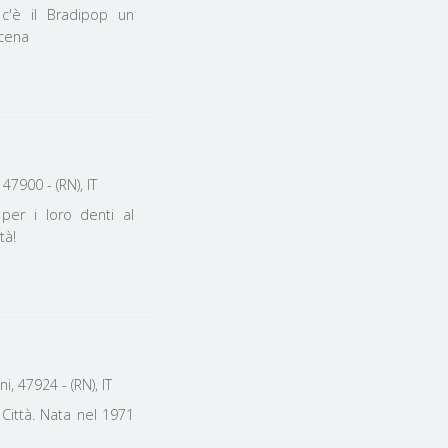
 c'è il Bradipop un
 cena
47900 - (RN), IT
per i loro denti al
tà!
, 47924 - (RN), IT
 Città. Nata nel 1971
i