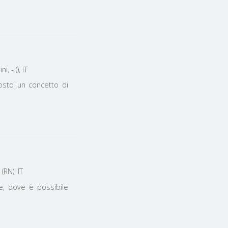
Disco bar & Live music Riccione - V.le Regina Margherita, 11 - Rimini, - (), IT
osto un concetto di
(RN), IT
re, dove è possibile