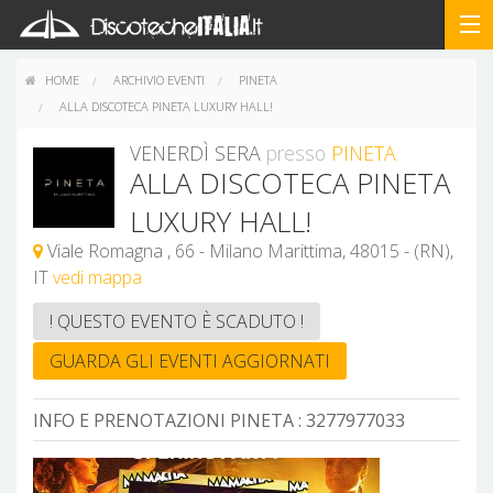
HOME
ARCHIVIO EVENTI
PINETA
ALLA DISCOTECA PINETA LUXURY HALL!
VENERDÌ SERA
presso
PINETA
ALLA DISCOTECA PINETA
LUXURY HALL!
Viale Romagna , 66 - Milano Marittima, 48015 - (RN),
IT
vedi mappa
! QUESTO EVENTO È SCADUTO !
GUARDA GLI EVENTI AGGIORNATI
INFO E PRENOTAZIONI PINETA :
3277977033