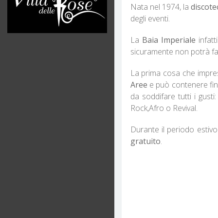
Nata nel 1974, la
discote
degli eventi.
La
Baia Imperiale
infatt
sicuramente non potrà far
La prima cosa che impres
Aree
e può contenere fin
da soddifare tutti i gusti
Rock,Afro o Revival.
Durante il periodo estivo
gratuito
.