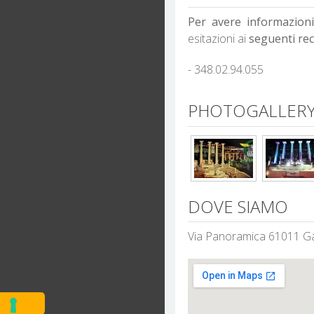
Per avere informazion
esitazioni ai
seguenti reca
- 348.02.94.055
PHOTOGALLERY 
DOVE SIAMO
Via Panoramica 61011 Ga