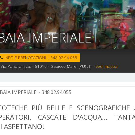
BAIA IMPERIALE
INFO E PRENOTAZIONI:
-
348.02.94.055
Via Panoramica, -
61010 -
Gabicce Mare,
(PU)
, IT
-
vedi mappa
BAIA IMPERIALE:
- 348.02.94.055
COTECHE PIÙ BELLE E SCENOGRAFICHE 
PERATORI, CASCATE D'ACQUA... TAN
I ASPETTANO!