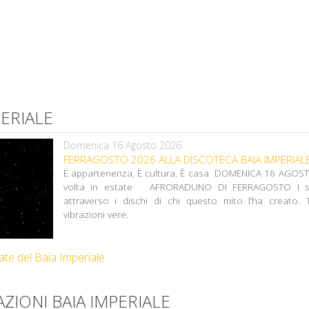
PERIALE
Domenica 16 Agosto 2026
FERRAGOSTO 2026 ALLA DISCOTECA BAIA IMPERIAL
È appartenenza, È cultura, È casa DOMENICA 16 AGOST
volta in estate AFRORADUNO DI FERRAGOSTO I suoni Afro & Funky
attraverso i dischi di chi questo mito l’ha creato. 
vibrazioni vere.
rate del Baia Imperiale
ZIONI BAIA IMPERIALE