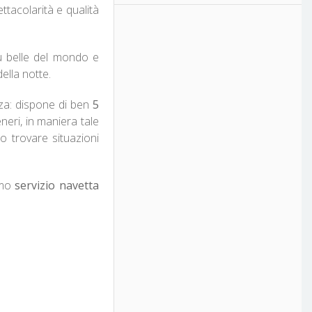
tacolarità e qualità
ù belle del mondo e
ella notte.
za: dispone di ben
5
eri, in maniera tale
no trovare situazioni
imo
servizio navetta