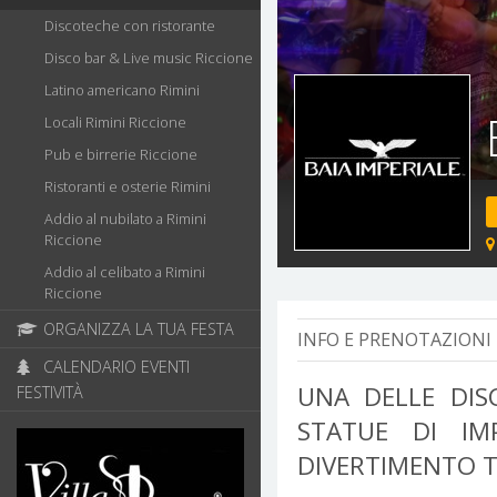
Discoteche con ristorante
Disco bar & Live music Riccione
Latino americano Rimini
Locali Rimini Riccione
Pub e birrerie Riccione
Ristoranti e osterie Rimini
Addio al nubilato a Rimini
Riccione
Addio al celibato a Rimini
Riccione
ORGANIZZA LA TUA FESTA
INFO E PRENOTAZIONI 
CALENDARIO EVENTI
UNA DELLE DIS
FESTIVITÀ
STATUE DI IM
DIVERTIMENTO T