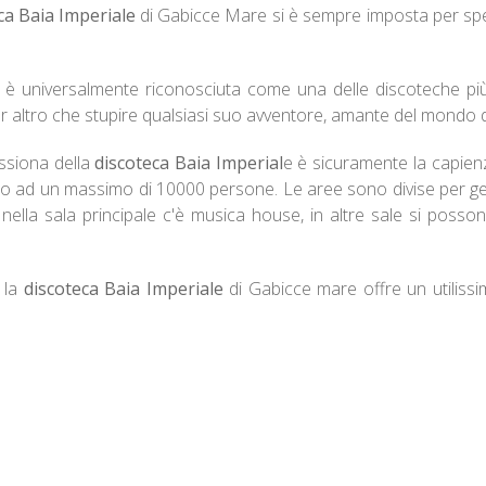
ca Baia Imperiale
di Gabicce Mare si è sempre imposta per spet
i è universalmente riconosciuta come una delle discoteche pi
 altro che stupire qualsiasi suo avventore, amante del mondo d
siona della
discoteca Baia Imperial
e è sicuramente la capien
o ad un massimo di 10000 persone. Le aree sono divise per gen
: nella sala principale c'è musica house, in altre sale si posso
 la
discoteca Baia Imperiale
di Gabicce mare offre un utiliss