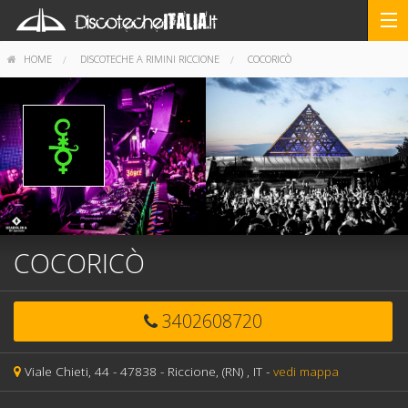
HOME
DISCOTECHE A RIMINI RICCIONE
COCORICÒ
COCORICÒ
3402608720
Viale Chieti, 44 -
47838 -
Riccione,
(RN)
, IT
-
vedi mappa