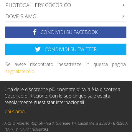
PHOTOGALLERY COCORICÒ
DOVE SIAMO
CONDIVIDI SU FACEBOOK
CONDIVIDI SU TWITTER
Se avete riscontrato inesattezze in questa pagina
segnalatecelo
.
Una delle discoteche più rinomate d'Italia è la discoteca
Cocoricò di Riccione. Con le sue cinque sale ospita
regolarmente guest star internazionali
Chi siamo
ARS di Alberto Ragnoli - Via X Giornate 14, Castel Mella 25030 - BRESCIA
ITALY - P.IVA 03304640984