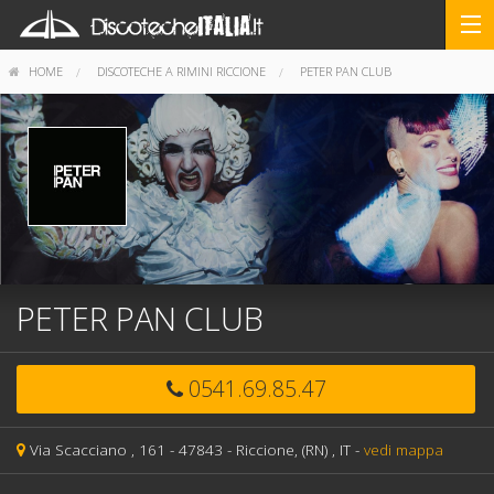
HOME
DISCOTECHE A RIMINI RICCIONE
PETER PAN CLUB
PETER PAN CLUB
0541.69.85.47
Via Scacciano , 161 -
47843 -
Riccione,
(RN)
, IT
-
vedi mappa