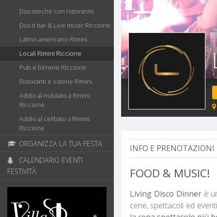
Discoteche con ristorante
Disco bar & Live music Riccione
Latino americano Rimini
Locali Rimini Riccione
Pub e birrerie Riccione
Ristoranti e osterie Rimini
Addio al nubilato a Rimini
Riccione
Addio al celibato a Rimini
Riccione
ORGANIZZA LA TUA FESTA
INFO E PRENOTAZIONI 
CALENDARIO EVENTI
FOOD & MUSIC!
FESTIVITÀ
Living Disco
Dinner
è u
cene, spettacoli ed eventi
la cena spettacolo più b