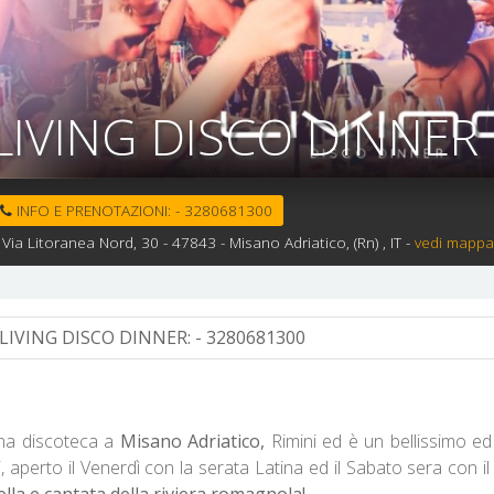
LIVING DISCO DINNER
INFO E PRENOTAZIONI:
-
3280681300
Via Litoranea Nord, 30 -
47843 -
Misano Adriatico,
(Rn)
, IT
-
vedi mappa
LIVING DISCO DINNER:
- 3280681300
na discoteca a
Misano Adriatico,
Rimini ed è un bellissimo ed
, aperto il Venerdì con la serata Latina ed il Sabato sera con il
ella e cantata della riviera romagnola!