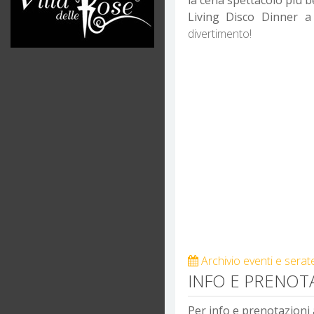
Living Disco Dinner 
divertimento!
Archivio eventi e serat
INFO E PRENOTA
Per info e prenotazioni a