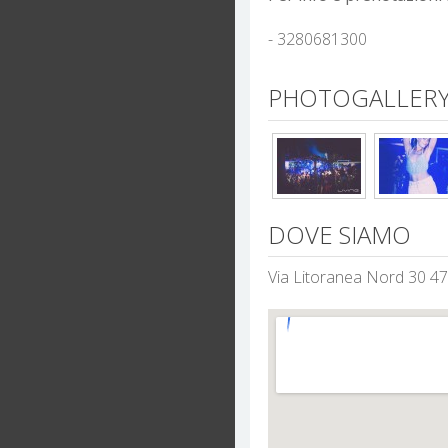
- 3280681300
PHOTOGALLERY 
DOVE SIAMO
Via Litoranea Nord 30 4