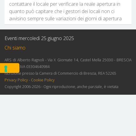
contattare il locale per verificare la reale apertura in
quanto può capitare che i gestori dei locali non ci
avvisino sempre sulle variazioni dei giorni di apertura
Eventi mercoledì 25 giugno 2025
Chi siamo
ARS di Alberto Ragnoli - Via X Giornate 14, Castel Mella 25030 - BRESCIA
ITALY - P.IVA 03304640984
Iscrizione presso la Camera di Commercio di Brescia, REA 52265
Privacy Policy
-
Cookie Policy
Copyright 2006-2026 - Ogni riproduzione, anche parziale, è vietata