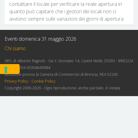
contattare il locale per verificare la reale apertura in
quanto può capitare che i gestori dei locali non ci
avvisino sempre sulle variazioni dei giorni di apertura
Eventi domenica 31 maggio 2026
Chi siamo
ARS di Alberto Ragnoli - Via X Giornate 14, Castel Mella 25030 - BRESCIA
ITALY - P.IVA 03304640984
Iscrizione presso la Camera di Commercio di Brescia, REA 52265
Privacy Policy
-
Cookie Policy
Copyright 2006-2026 - Ogni riproduzione, anche parziale, è vietata